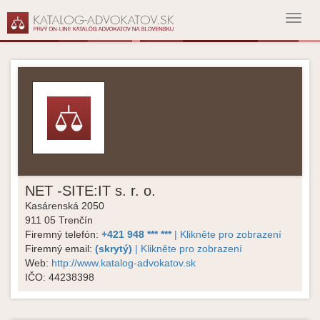
Toggl
navig
NET -SITE:IT s. r. o.
Kasárenská 2050
911 05
Trenčín
Firemný telefón:
+421 948 *** ***
| Klikněte pro zobrazení
Firemný email:
(skrytý)
| Klikněte pro zobrazení
Web:
http://www.katalog-advokatov.sk
IČO:
44238398